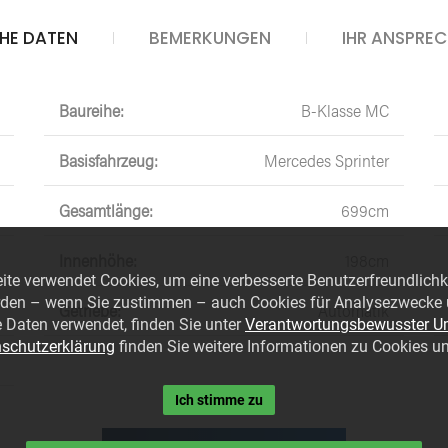
HE DATEN
BEMERKUNGEN
IHR ANSPRE
Baureihe:
B-Klasse MC
Basisfahrzeug:
Mercedes Sprinter
Gesamtlänge:
699cm
Innenhöhe:
198cm
eite verwendet Cookies, um eine verbesserte Benutzerfreundlichk
den – wenn Sie zustimmen – auch Cookies für Analysezwecke u
Getriebe:
Automatik
 Daten verwendet, finden Sie unter
Verantwortungsbewusster U
MOBIL SEIN
3H
schutzerklärung
finden Sie weitere Informationen zu Cookies un
KENNENLE
Vorrätige
Ich stimme zu
Neufahrzeuge
Über 3H