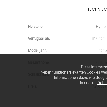
TECHNISC
Hersteller:
Hymer
Verfügbar ab:
18.12.2024
Modelljahr:
2025
Gesamthöhe:
298cm
Diese Internets
Neben funktionsrelevanten Cookies wer
Schlafplätze:
4
Informationen dazu, wie Google
In unserer
Daten
Preis:
121.000€