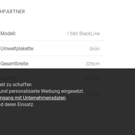
CHPARTNER
Modell:
I 580 BlackLine
Umweltplakette:
Grün
Gesamtbreite:
229cm
KW/PS:
125/170
eit zu schaffen.
nd personalisierte Werbung eingesetzt.
Kraftstoff:
Diesel
mgang mit Unternehmensdaten
.
UNSERE MARKEN
d deren Einsatz.
RNEN