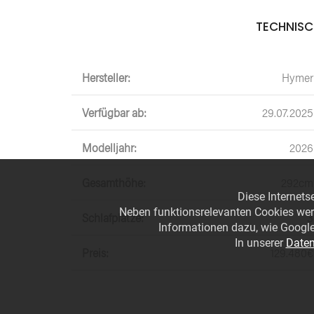
TECHNISC
Hersteller:
Hymer
Verfügbar ab:
29.07.2025
Modelljahr:
2026
Gesamthöhe:
292cm
Diese Internets
Neben funktionsrelevanten Cookies wer
Schlafplätze:
3
Informationen dazu, wie Google
In unserer
Daten
Preis:
129.480€