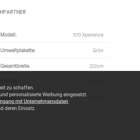
CHPARTNER
Modell:
570 Xperience
Umweltplakette:
Grün
Gesamtbreite:
222cm
KW/PS:
125/170
eit zu schaffen.
nd personalisierte Werbung eingesetzt.
Kraftstoff:
Diesel
mgang mit Unternehmensdaten
.
UNSERE MARKEN
d deren Einsatz.
RNEN