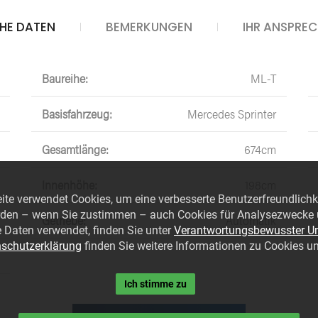
HE DATEN
BEMERKUNGEN
IHR ANSPRE
Baureihe:
ML-T
Basisfahrzeug:
Mercedes Sprinter
Gesamtlänge:
674cm
Innenhöhe:
198cm
eite verwendet Cookies, um eine verbesserte Benutzerfreundlichk
den – wenn Sie zustimmen – auch Cookies für Analysezwecke u
Getriebe:
Automatik
 Daten verwendet, finden Sie unter
Verantwortungsbewusster U
MOBIL SEIN
3H
schutzerklärung
finden Sie weitere Informationen zu Cookies un
KENNENLE
Vorrätige
Ich stimme zu
Neufahrzeuge
Über 3H