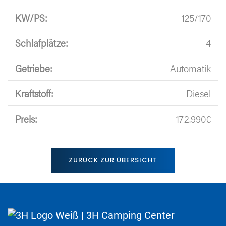
KW/PS:
125/170
Schlafplätze:
4
Getriebe:
Automatik
Kraftstoff:
Diesel
Preis:
172.990€
ZURÜCK ZUR ÜBERSICHT