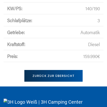
KW/PS:
140/190
Schlafplätze:
3
Getriebe:
Automatik
Kraftstoff:
Diesel
Preis:
159.990€
ZURÜCK ZUR ÜBERSICHT